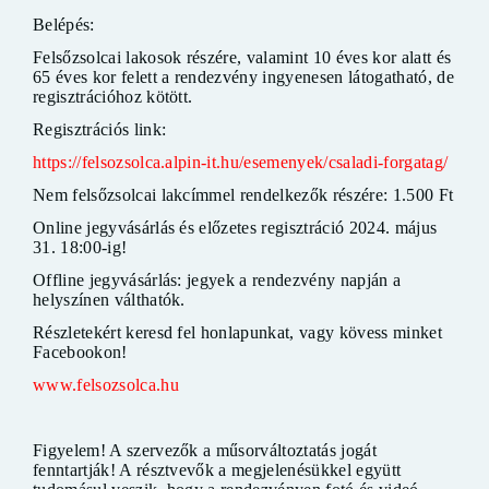
Belépés:
Felsőzsolcai lakosok részére, valamint 10 éves kor alatt és
65 éves kor felett a rendezvény ingyenesen látogatható, de
regisztrációhoz kötött.
Regisztrációs link:
https://felsozsolca.alpin-it.hu/esemenyek/csaladi-forgatag/
Nem felsőzsolcai lakcímmel rendelkezők részére: 1.500 Ft
Online jegyvásárlás és előzetes regisztráció 2024. május
31. 18:00-ig!
Offline jegyvásárlás: jegyek a rendezvény napján a
helyszínen válthatók.
Részletekért keresd fel honlapunkat, vagy kövess minket
Facebookon!
www.felsozsolca.hu
Figyelem! A szervezők a műsorváltoztatás jogát
fenntartják! A résztvevők a megjelenésükkel együtt